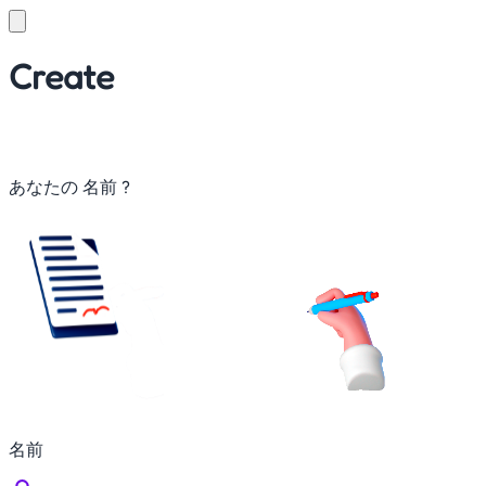
Create
あなたの
名前
?
名前